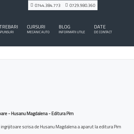
0744.384.773
0729.980.360
TREBARI
CURSURI
BLOG
DATE
SPUNSURI
MECANIC AUTO
INFORMATII UTILE
DE CONTACT
ijitoare - Husanu Magdalena - Editura Pim
 si ingrijitoare scrisa de Husanu Magdalena a aparut la editura Pim