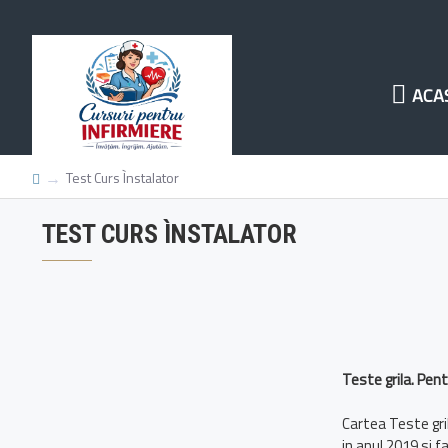
ACA
Test Curs Ìnstalator
TEST CURS ÌNSTALATOR
Teste grila. Pent
Cartea Teste gril
in anul 2019 si f