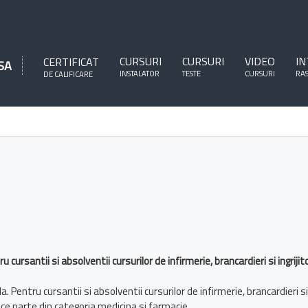
CURSURI
CURSURI
VIDEO
IN
CERTIFICAT
SA
INSTALATOR
TESTE
CURSURI
RA
DE CALIFICARE
ru cursantii si absolventii cursurilor de infirmerie, brancardieri si ingr
a. Pentru cursantii si absolventii cursurilor de infirmerie, brancardieri
ace parte din categoria medicina si farmacie.